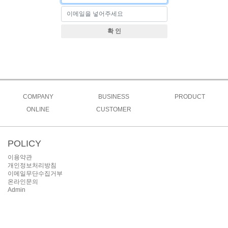
확 인
COMPANY
BUSINESS
PRODUCT
ONLINE
인사말
CUSTOMER
사업소개
모듈
온라인문의
회사연혁
공지사항
인버터
오시는길
질문과답변
시공 및 분양사례
POLICY
이용약관
개인정보처리방침
이메일무단수집거부
온라인문의
Admin
INFORMATION
상호명 : (주)제이엔에너지