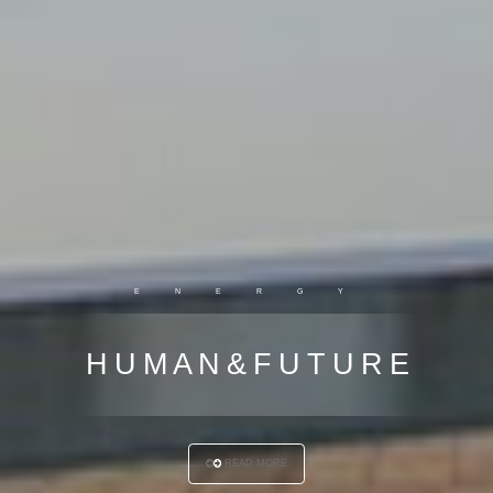
E N E R G Y
H U M A N
&
F U T U R E
READ MORE