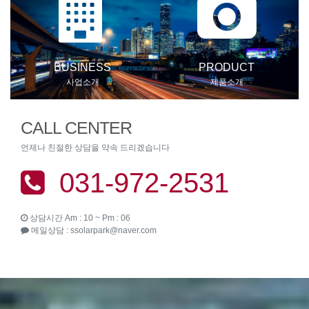
태양광에너지란?
2022-06-04
홈페이지 오픈을 축하합니다.
2022-05-22
태양광 인버터, ESS(에너지 저장장치)
2025-05-14
BUSINESS
PRODUCT
태양광 모듈의 종류, 효율, 설치방법
2025-05-14
사업소개
제품소개
태양광 모듈이란?
2025-05-14
풍력에너지란?
2022-06-04
CALL CENTER
언제나 친절한 상담을 약속 드리겠습니다
031-972-2531
상담시간 Am : 10 ~ Pm : 06
메일상담 : ssolarpark@naver.com