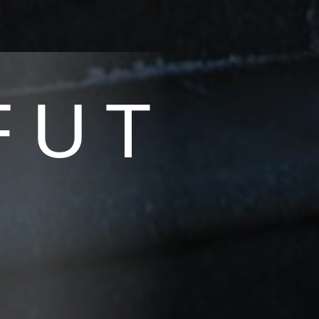
F U T