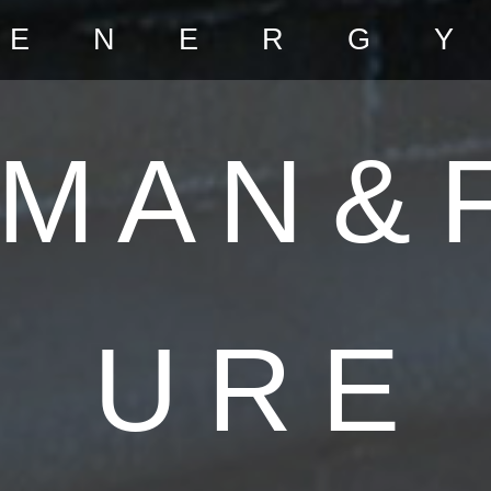
E N E R G Y
 M A N
&
U R E